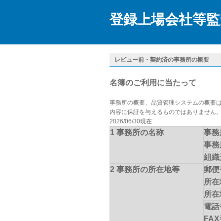
登録上場会社等監
レビュー前・契約済の事務所の概要
名簿のご利用に当たって
事務所の概要、品質管理システムの概要
内容に保証を与えるものではありません
2026/06/30現在
1 事務所の名称
事務
事務
組織
2 事務所の所在地等
郵便
所在
所在
電話
FA