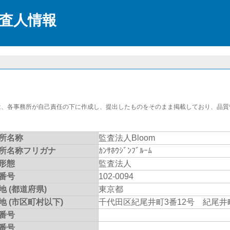
査人情報
は、各事務所が自己責任の下に作成し、提出したものをそのまま掲載しており、品質
。
所名称
監査法人Bloom
所名称フリガナ
ｶﾝｻﾎｳｼﾞﾝﾌﾞﾙｰﾑ
形態
監査法人
番号
102-0094
地 (都道府県)
東京都
地 (市区町村以下)
千代田区紀尾井町3番12号 紀尾井
番号
X番号