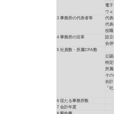
電子
ウェ
3 事務所の代表者等
代表
代表
役職
4 事務所の沿革
設立
合併
5 社員数・所属CPA数
公認
特定
所属
その
合計
「社
6 従たる事務所数
7 会計年度
8 誓約書