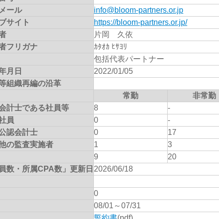
メール
info@bloom-partners.or.jp
ブサイト
https://bloom-partners.or.jp/
者
片岡 久依
者フリガナ
ｶﾀｵｶ ﾋｻﾖﾘ
包括代表パートナー
年月日
2022/01/05
等組織再編の沿革
常勤
非常勤
会計士である社員等
8
-
社員
0
-
公認会計士
0
17
他の監査実施者
1
3
9
20
員数・所属CPA数」更新日
2026/06/18
0
08/01～07/31
誓約書
(pdf)